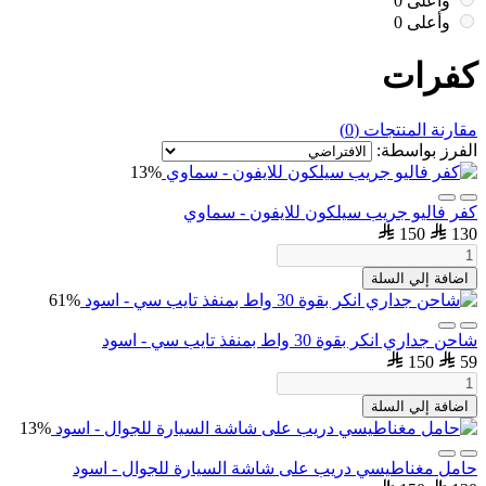
وأعلى
0
وأعلى
0
كفرات
مقارنة المنتجات (0)
الفرز بواسطة:
13%
كفر فاليو جريب سيلكون للايفون - سماوي
150
130
اضافة إلي السلة
61%
شاحن جداري انكر بقوة 30 واط بمنفذ تايب سي - اسود
150
59
اضافة إلي السلة
13%
حامل مغناطيسي دريب على شاشة السيارة للجوال - اسود