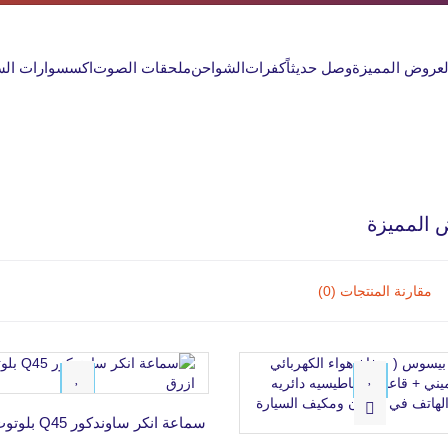
لعروض المميزة
وصل حديثاً
كفرات
الشواحن
ملحقات الصوت
اكسسوارات الس
 المميزة
مقارنة المنتجات (0)
6%
13%
سماعة انكر ساوندكور Q45 بلوتوث - ازرق