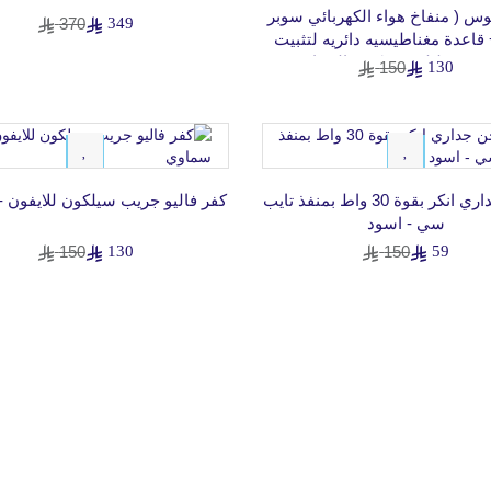
س ( منفاخ هواء الكهربائي سوبر
370
349
قاعدة مغناطيسيه دائريه لتثبيت
ف في طبلون ومكيف السيارة )
150
130
13%
61%
شاحن جداري انكر بقوة 30 واط بمنفذ تايب
كفر فاليو جريب سيلكون للايفون 
سي - اسود
150
130
150
59