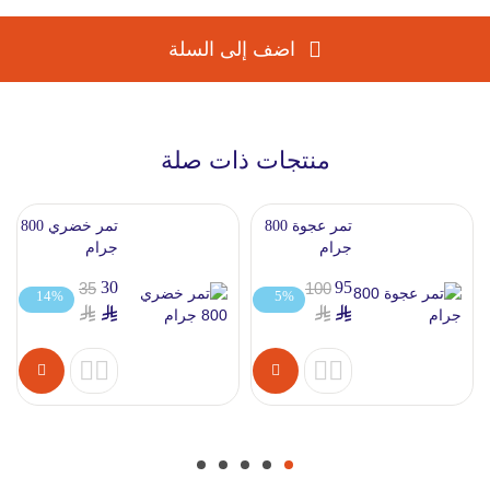
اضف إلى السلة
منتجات ذات صلة
تمر عجوة 800
تمر خضري 800
جرام
جرام
30
95
35
100
14%
5%
خصم
خصم