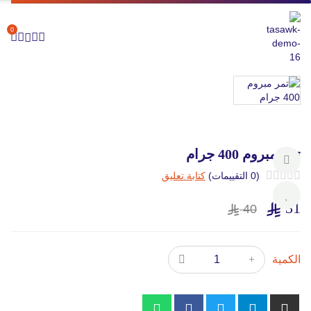
0
تمر مبروم 400 جرام
(0 التقييمات)
كتابة تعليق
31
40
الكمية