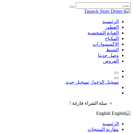
الرئيسية
العطور
العناية الشخصية
المكياج
الإكسسوارات
الشنط
وصل حديثا
العروض
تسجيل الدخول
تسجيل جديد
سلة الشراء فارغة !
English
الرئيسية
مقارنة المنتجات