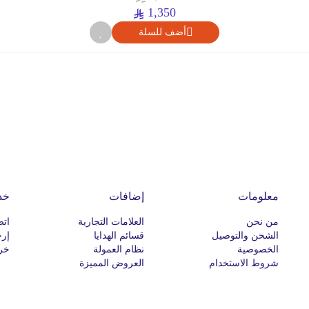
1,350
أضف للسلة
معلومات
إضافات
خد
من نحن
العلامات التجارية
اتص
الشحن والتوصيل
قسائم الهدايا
إرج
الخصوصية
نظام العمولة
خري
شروط الاستخدام
العروض المميزة