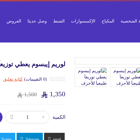
ية الشخصية
المكياج
الإكسسوارات
الشنط
وصل حديثا
العروض
لوريم إيبسوم يعطي توزيعاَ
(0 التقييمات)
كتابة تعليق
1,350
1,500
الكمية
Twitter
Telegram
email